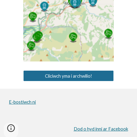
Cliciwch yma i archwilio!
E-bostiwch ni
Dod o hyd inni ar Facebook