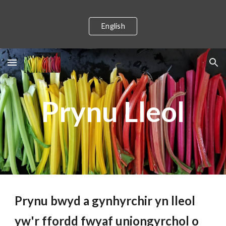
Skip to main content
Skip to navigation
English
Prynu 
L
leol
Prynu bwyd a gynhyrchir yn lleol 
yw'r ffordd fwyaf uniongyrchol o 