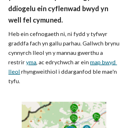
ddiogelu ein cyflenwad bwyd yn 
well fel cymuned.
Heb ein cefnogaeth ni, ni fydd y tyfwyr 
graddfa fach yn gallu parhau. Gallwch brynu 
cynnyrch lleol yn y manna
u gwerthu 
a 
restrir 
yma
, ac edrychwch ar ein
map bwyd 
lleol
rhyng
weithiol i ddarganfod ble mae'n 
tyfu.